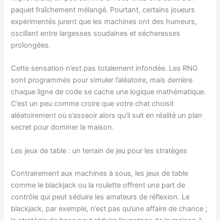
paquet fraîchement mélangé. Pourtant, certains joueurs
expérimentés jurent que les machines ont des humeurs,
oscillant entre largesses soudaines et sécheresses
prolongées.
Cette sensation n’est pas totalement infondée. Les RNG
sont programmés pour simuler l’aléatoire, mais derrière
chaque ligne de code se cache une logique mathématique.
C’est un peu comme croire que votre chat choisit
aléatoirement où s’asseoir alors qu’il suit en réalité un plan
secret pour dominer la maison.
Les jeux de table : un terrain de jeu pour les stratèges
Contrairement aux machines à sous, les jeux de table
comme le blackjack ou la roulette offrent une part de
contrôle qui peut séduire les amateurs de réflexion. Le
blackjack, par exemple, n’est pas qu’une affaire de chance ;