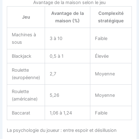
Avantage de la maison selon le jeu
Avantage de la
Complexité
Jeu
maison (%)
stratégique
Machines à
3 à 10
Faible
sous
Blackjack
0,5 à 1
Élevée
Roulette
2,7
Moyenne
(européenne)
Roulette
5,26
Moyenne
(américaine)
Baccarat
1,06 à 1,24
Faible
La psychologie du joueur : entre espoir et désillusion