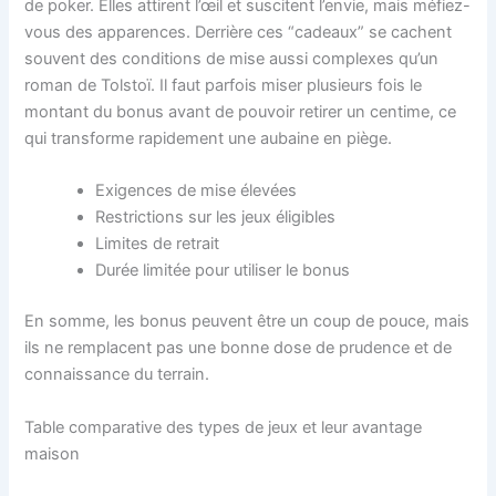
de poker. Elles attirent l’œil et suscitent l’envie, mais méfiez-
vous des apparences. Derrière ces “cadeaux” se cachent
souvent des conditions de mise aussi complexes qu’un
roman de Tolstoï. Il faut parfois miser plusieurs fois le
montant du bonus avant de pouvoir retirer un centime, ce
qui transforme rapidement une aubaine en piège.
Exigences de mise élevées
Restrictions sur les jeux éligibles
Limites de retrait
Durée limitée pour utiliser le bonus
En somme, les bonus peuvent être un coup de pouce, mais
ils ne remplacent pas une bonne dose de prudence et de
connaissance du terrain.
Table comparative des types de jeux et leur avantage
maison