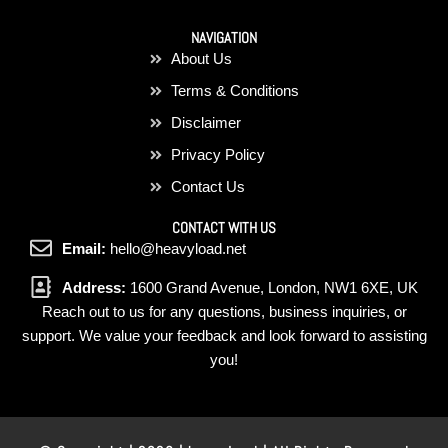
NAVIGATION
About Us
Terms & Conditions
Disclaimer
Privacy Policy
Contact Us
CONTACT WITH US
Email:
hello@heavyload.net
Address:
1600 Grand Avenue, London, NW1 6XE, UK
Reach out to us for any questions, business inquiries, or
support. We value your feedback and look forward to assisting
you!