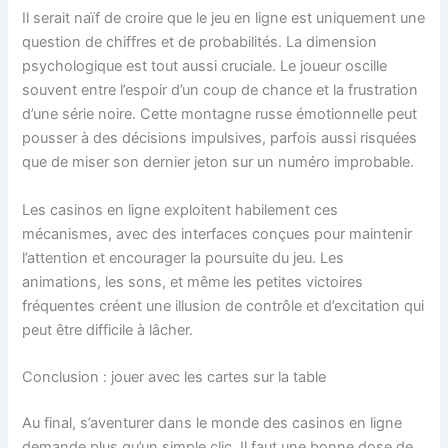
Il serait naïf de croire que le jeu en ligne est uniquement une
question de chiffres et de probabilités. La dimension
psychologique est tout aussi cruciale. Le joueur oscille
souvent entre l’espoir d’un coup de chance et la frustration
d’une série noire. Cette montagne russe émotionnelle peut
pousser à des décisions impulsives, parfois aussi risquées
que de miser son dernier jeton sur un numéro improbable.
Les casinos en ligne exploitent habilement ces
mécanismes, avec des interfaces conçues pour maintenir
l’attention et encourager la poursuite du jeu. Les
animations, les sons, et même les petites victoires
fréquentes créent une illusion de contrôle et d’excitation qui
peut être difficile à lâcher.
Conclusion : jouer avec les cartes sur la table
Au final, s’aventurer dans le monde des casinos en ligne
demande plus qu’un simple clic. Il faut une bonne dose de