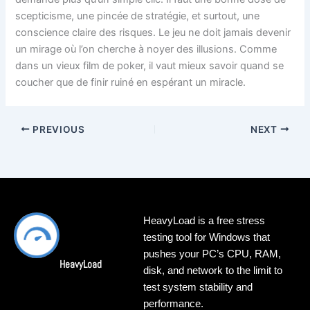
scepticisme, une pincée de stratégie, et surtout, une
conscience claire des risques. Le jeu ne doit jamais devenir
un mirage où l’on cherche à noyer des illusions. Comme
dans un vieux film de poker, il vaut mieux savoir quand se
coucher que de finir ruiné en espérant un miracle.
PREVIOUS
NEXT
HeavyLoad is a free stress
testing tool for Windows that
pushes your PC’s CPU, RAM,
HeavyLoad
disk, and network to the limit to
test system stability and
performance.