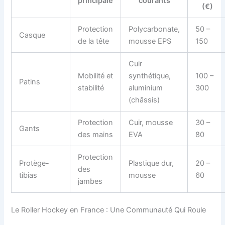
principale
courants
(€)
Protection
Polycarbonate,
50 –
Casque
de la tête
mousse EPS
150
Cuir
Mobilité et
synthétique,
100 –
Patins
stabilité
aluminium
300
(châssis)
Protection
Cuir, mousse
30 –
Gants
des mains
EVA
80
Protection
Protège-
Plastique dur,
20 –
des
tibias
mousse
60
jambes
Le Roller Hockey en France : Une Communauté Qui Roule