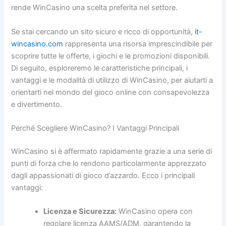
rende WinCasino una scelta preferita nel settore.
Se stai cercando un sito sicuro e ricco di opportunità,
it-
wincasino.com
rappresenta una risorsa imprescindibile per
scoprire tutte le offerte, i giochi e le promozioni disponibili.
Di seguito, esploreremo le caratteristiche principali, i
vantaggi e le modalità di utilizzo di WinCasino, per aiutarti a
orientarti nel mondo del gioco online con consapevolezza
e divertimento.
Perché Scegliere WinCasino? I Vantaggi Principali
WinCasino si è affermato rapidamente grazie a una serie di
punti di forza che lo rendono particolarmente apprezzato
dagli appassionati di gioco d’azzardo. Ecco i principali
vantaggi:
Licenza e Sicurezza:
WinCasino opera con
regolare licenza AAMS/ADM, garantendo la