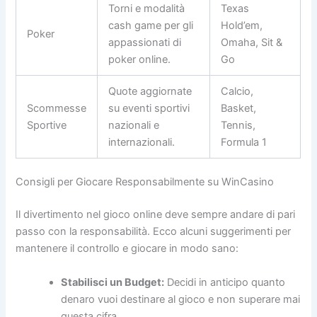
Torni e modalità
Texas
cash game per gli
Hold’em,
Poker
appassionati di
Omaha, Sit &
poker online.
Go
Quote aggiornate
Calcio,
Scommesse
su eventi sportivi
Basket,
Sportive
nazionali e
Tennis,
internazionali.
Formula 1
Consigli per Giocare Responsabilmente su WinCasino
Il divertimento nel gioco online deve sempre andare di pari
passo con la responsabilità. Ecco alcuni suggerimenti per
mantenere il controllo e giocare in modo sano:
Stabilisci un Budget:
Decidi in anticipo quanto
denaro vuoi destinare al gioco e non superare mai
questa cifra.