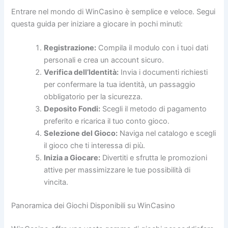
Entrare nel mondo di WinCasino è semplice e veloce. Segui
questa guida per iniziare a giocare in pochi minuti:
Registrazione:
Compila il modulo con i tuoi dati
personali e crea un account sicuro.
Verifica dell’Identità:
Invia i documenti richiesti
per confermare la tua identità, un passaggio
obbligatorio per la sicurezza.
Deposito Fondi:
Scegli il metodo di pagamento
preferito e ricarica il tuo conto gioco.
Selezione del Gioco:
Naviga nel catalogo e scegli
il gioco che ti interessa di più.
Inizia a Giocare:
Divertiti e sfrutta le promozioni
attive per massimizzare le tue possibilità di
vincita.
Panoramica dei Giochi Disponibili su WinCasino