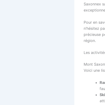
Saxonnex sa
exceptionne
Pour en savo
n’hésitez pas
précieuse po
région.
Les activit
Mont Saxonn
Voici une li
Ra
fau
Ski
att