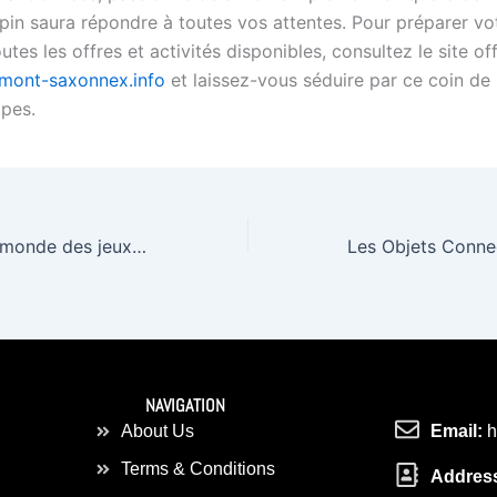
lpin saura répondre à toutes vos attentes. Pour préparer vot
utes les offres et activités disponibles, consultez le site off
.mont-saxonnex.info
et laissez-vous séduire par ce coin de
pes.
Les subtilités du monde des jeux d’argent en ligne en 2024
NAVIGATION
About Us
Email:
h
Terms & Conditions
Addres