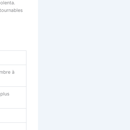
olenta.
tournables
embre à
 plus