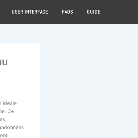
USER INTERFACE
FAQS
GUIDE
au
 idéale
ne. Ce
des
randonnées
Mont