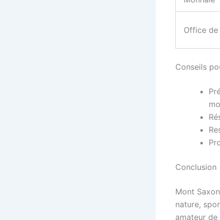
Office de
Conseils pou
Pr
mo
Ré
Res
Pro
Conclusion
Mont Saxonn
nature, spo
amateur de 