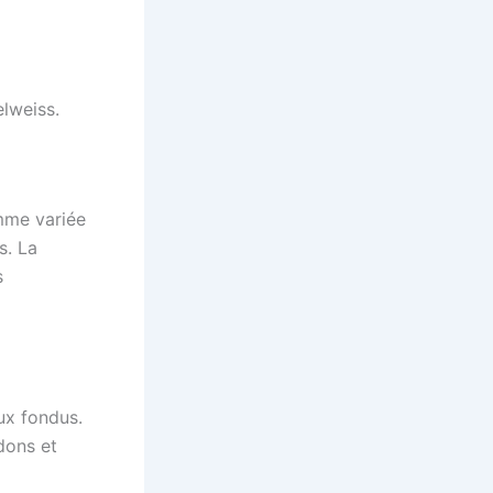
lweiss.
mme variée
s. La
s
ux fondus.
dons et