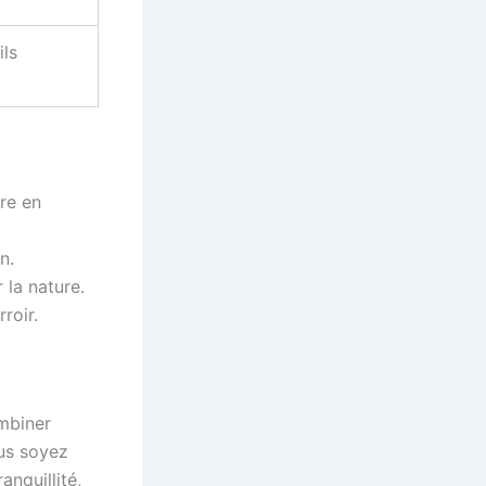
ils
re en
n.
 la nature.
roir.
mbiner
ous soyez
nquillité,