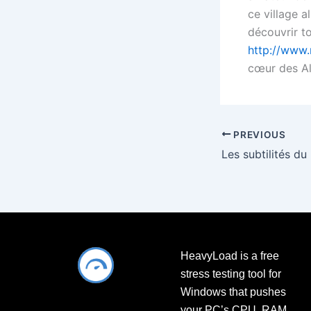
ce village a
découvrir to
http://www
cœur des Al
PREVIOUS
HeavyLoad is a free
stress testing tool for
Windows that pushes
your PC’s CPU, RAM,