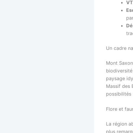
VT
Es
par
Dé
tr
Un cadre na
Mont Saxonn
biodiversité
paysage idyl
Massif des 
possibilités
Flore et fau
La région ab
plus remarq