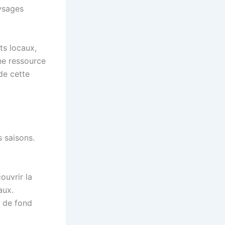
ysages
ts locaux,
ne ressource
de cette
 saisons.
ouvrir la
aux.
i de fond