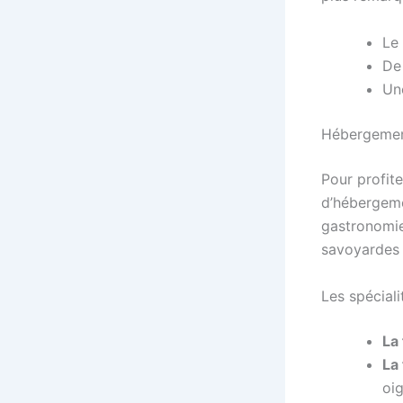
Le
De
Un
Hébergemen
Pour profit
d’hébergemen
gastronomie
savoyardes 
Les spécial
La
La 
oi