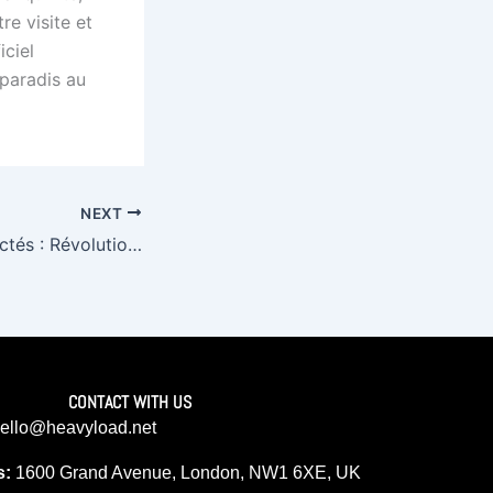
re visite et
iciel
 paradis au
NEXT
Les Objets Connectés : Révolution ou Simple Gadget ?
CONTACT WITH US
ello@heavyload.net
s:
1600 Grand Avenue, London, NW1 6XE, UK