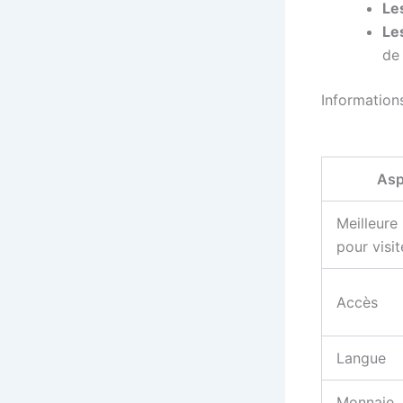
Les
Le
de 
Information
Asp
Meilleure
pour visit
Accès
Langue
Monnaie