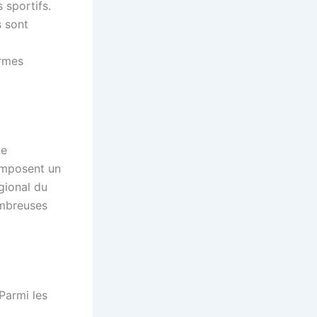
 sportifs.
s sont
ermes
ne
composent un
égional du
ombreuses
Parmi les