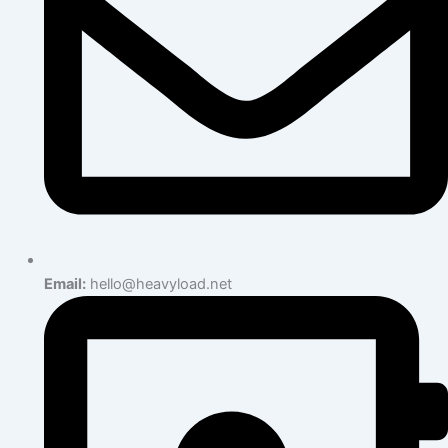
Email:
hello@heavyload.net