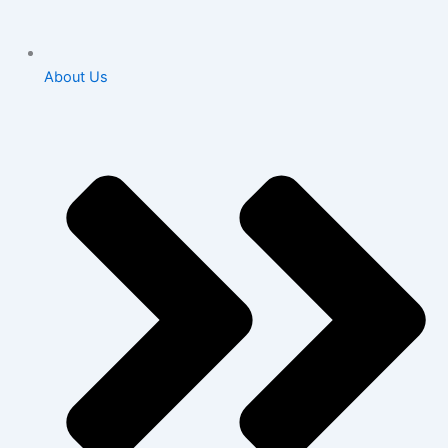
About Us