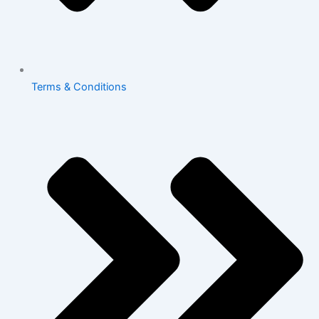
Terms & Conditions