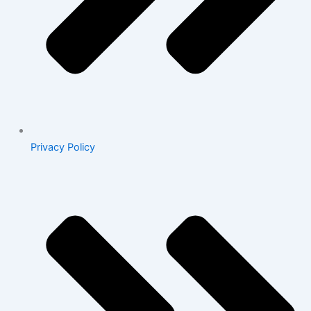
Privacy Policy