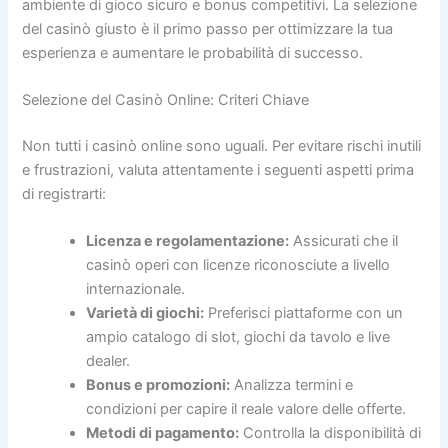
ambiente di gioco sicuro e bonus competitivi. La selezione
del casinò giusto è il primo passo per ottimizzare la tua
esperienza e aumentare le probabilità di successo.
Selezione del Casinò Online: Criteri Chiave
Non tutti i casinò online sono uguali. Per evitare rischi inutili
e frustrazioni, valuta attentamente i seguenti aspetti prima
di registrarti:
Licenza e regolamentazione:
Assicurati che il
casinò operi con licenze riconosciute a livello
internazionale.
Varietà di giochi:
Preferisci piattaforme con un
ampio catalogo di slot, giochi da tavolo e live
dealer.
Bonus e promozioni:
Analizza termini e
condizioni per capire il reale valore delle offerte.
Metodi di pagamento:
Controlla la disponibilità di